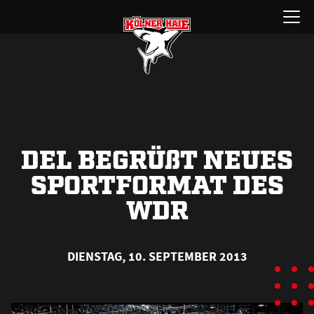
Zum
Menü
Inhalt
öffnen
springen
DEL BEGRÜ
ß
T NEUES
SPORTFORMAT DES
WDR
DIENSTAG, 10. SEPTEMBER 2013