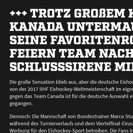
+++ TROTZ GRO
ß
EM 
KANADA UNTERMAU
SEINE FAVORITENRO
FEIERN TEAM NACH
SCHLUSSSIRENE MI
Die gro
ß
e Sensation blieb aus, aber die deutsche Eis
von der 2017 IIHF Eishockey-Weltmeisterschaft im eigene
gegen das Team Canada ist für die deutsche Auswahl
gegangen.
Dennoch: Die Mannschaft von Bundestrainer Marco Sturm
während des Turnierverlaufs und dem Viertelfinal-Ein
Werbung für den Eishockey-Sport betreiben. Die Fans in