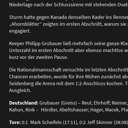
Niederlage nach der Schlusssirene mit stehenden Ova
Sturm hatte gegen Kanada denselben Kader ins Rennen 
„Ahornblätter“ zeigten im ersten Abschnitt, warum s
engagiert.
Keeper Philipp Grubauer lie
ß
mehrfach seine ganze Klas
Unterzahl im ersten Abschnitt aber ebenso machtlos wi
kurz vor der zweiten Pause.
Die Nationalmannschaft versuchte im letzten Abschnitt
Chancen erarbeiten, wurde für ihre Mühen zunächst abe
Seidenberg die Arena mit dem 1:2-Anschluss kochen. Tr
Ausgleich.
Deutschland:
Grubauer (Greiss) – Reul, Ehrhoff; Reimer, 
Kahun, Kink – Hördler, Abeltshauser; Hager, Macek, Plach
Tore:
0:1 Mark Scheifele (17:11), 0:2 Jeff Skinner (38:08