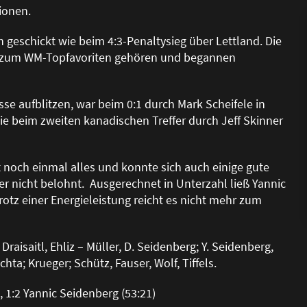
tionen.
geschickt wie beim 4:3-Penaltysieg über Lettland. Die
ie zum WM-Topfavoriten gehören und begannen
se aufblitzen, war beim 0:1 durch Mark Scheifele in
e beim zweiten kanadischen Treffer durch Jeff Skinner
 noch einmal alles und konnte sich auch einige gute
r nicht belohnt. Ausgerechnet in Unterzahl lie
ß
Yannic
otz einer Energieleistung reicht es nicht mehr zum
Draisaitl, Ehliz – Müller, D. Seidenberg; Y. Seidenberg,
ta; Krueger; Schütz, Fauser, Wolf, Tiffels.
), 1:2 Yannic Seidenberg (53:21)