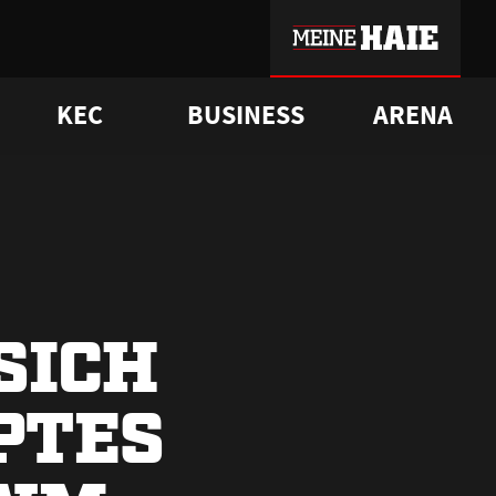
KEC
BUSINESS
ARENA
sgrü
mmer-Historie
pporter Club
Vorverkaufstermine
ß
e
FAQ
Geschichte
Service
SICH
PTES