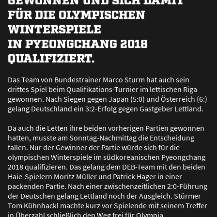
FÜR DIE OLYMPISCHEN
WINTERSPIELE
IN PYEONGCHANG 2018
QUALIFIZIERT.
Das Team von Bundestrainer Marco Sturm hat auch sein
drittes Spiel beim Qualifikations-Turnier im lettischen Riga
gewonnen. Nach Siegen gegen Japan (5:0) und Österreich (6:)
gelang Deutschland ein 3:2-Erfolg gegen Gastgeber Lettland.
Da auch die Letten ihre beiden vorherigen Partien gewonnen
hatten, musste am Sonntag-Nachmittag die Entscheidung
fallen. Nur der Gewinner der Partie würde sich für die
olympischen Winterspiele im südkoreanischen Pyeongchang
2018 qualifizieren. Das gelang dem DEB-Team mit den beiden
Haie-Spielern Moritz Müller und Patrick Hager in einer
packenden Partie. Nach einer zwischenzeitlichen 2:0-Führung
der Deutschen gelang Lettland noch der Ausgleich. Stürmer
Tom Kühnhackl machte kurz vor Spielende mit seinem Treffer
in Überzahl schlie
ß
lich den Weg frei für Olympia.