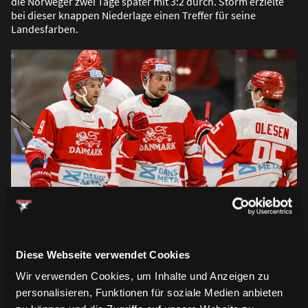
die Norweger zwei Tage später mit 3:2 durch. Storm erzielte
bei dieser knappen Niederlage einen Treffer für seine
Landesfarben.
Frederik Storm (links) freut sich über seinen Treffer. (Foto:
Diese Webseite verwendet Cookies
Danmarks Ishockey Union)
Wir verwenden Cookies, um Inhalte und Anzeigen zu
personalisieren, Funktionen für soziale Medien anbieten