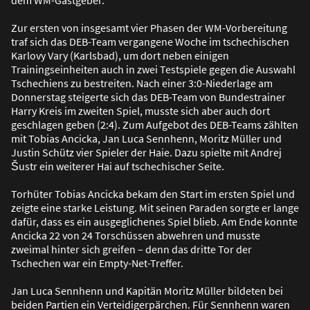
Zur ersten von insgesamt vier Phasen der WM-Vorbereitung
traf sich das DEB-Team vergangene Woche im tschechischen
Karlovy Vary (Karlsbad), um dort neben einigen
Trainingseinheiten auch in zwei Testspiele gegen die Auswahl
Tschechiens zu bestreiten. Nach einer 3:0-Niederlage am
Donnerstag steigerte sich das DEB-Team von Bundestrainer
Harry Kreis im zweiten Spiel, musste sich aber auch dort
geschlagen geben (2:4). Zum Aufgebot des DEB-Teams zählten
mit Tobias Ancicka, Jan Luca Sennhenn, Moritz Müller und
Justin Schütz vier Spieler der Haie. Dazu spielte mit Andrej
Šustr ein weiterer Hai auf tschechischer Seite.
Torhüter Tobias Ancicka bekam den Start im ersten Spiel und
zeigte eine starke Leistung. Mit seinen Paraden sorgte er lange
dafür, dass es ein ausgeglichenes Spiel blieb. Am Ende konnte
Ancicka 22 von 24 Torschüssen abwehren und musste
zweimal hinter sich greifen – denn das dritte Tor der
Tschechen war ein Empty-Net-Treffer.
Jan Luca Sennhenn und Kapitän Moritz Müller bildeten bei
beiden Partien ein Verteidigerpärchen. Für Sennhenn waren