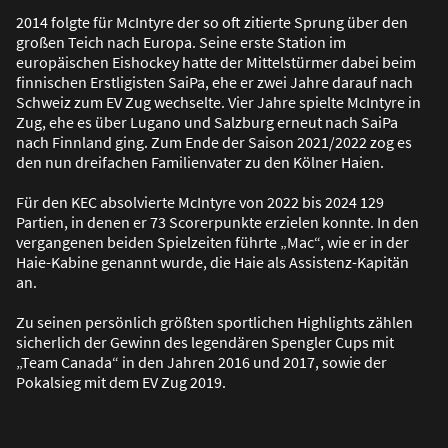
2014 folgte für McIntyre der so oft zitierte Sprung über den
gro
ß
en Teich nach Europa. Seine erste Station im
europäischen Eishockey hatte der Mittelstürmer dabei beim
finnischen Erstligisten SaiPa, ehe er zwei Jahre darauf nach
Schweiz zum EV Zug wechselte. Vier Jahre spielte McIntyre in
Zug, ehe es über Lugano und Salzburg erneut nach SaiPa
nach Finnland ging. Zum Ende der Saison 2021/2022 zog es
den nun dreifachen Familienvater zu den Kölner Haien.
Für den KEC absolvierte McIntyre von 2022 bis 2024 129
Partien, in denen er 73 Scorerpunkte erzielen konnte. In den
vergangenen beiden Spielzeiten führte „Mac“, wie er in der
Haie-Kabine genannt wurde, die Haie als Assistenz-Kapitän
an.
Zu seinen persönlich grö
ß
ten sportlichen Highlights zählen
sicherlich der Gewinn des legendären Spengler Cups mit
„Team Canada“ in den Jahren 2016 und 2017, sowie der
Pokalsieg mit dem EV Zug 2019.