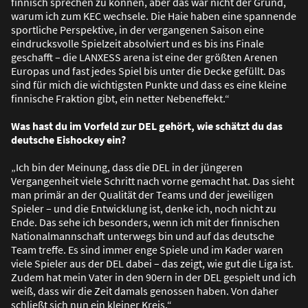
finnisch sprechen zu können, aber das war nicht der Grund,
warum ich zum KEC wechsele. Die Haie haben eine spannende
sportliche Perspektive, in der vergangenen Saison eine
eindrucksvolle Spielzeit absolviert und es bis ins Finale
geschafft – die LANXESS arena ist eine der grö
ß
ten Arenen
Europas und fast jedes Spiel bis unter die Decke gefüllt. Das
sind für mich die wichtigsten Punkte und dass es eine kleine
finnische Fraktion gibt, ein netter Nebeneffekt.“
Was hast du im Vorfeld zur DEL gehört, wie schätzt du das
deutsche Eishockey ein?
„Ich bin der Meinung, dass die DEL in der jüngeren
Vergangenheit viele Schritt nach vorne gemacht hat. Das sieht
man primär an der Qualität der Teams und der jeweiligen
Spieler – und die Entwicklung ist, denke ich, noch nicht zu
Ende. Das sehe ich besonders, wenn ich mit der finnischen
Nationalmannschaft unterwegs bin und auf das deutsche
Team treffe. Es sind immer enge Spiele und im Kader waren
viele Spieler aus der DEL dabei – das zeigt, wie gut die Liga ist.
Zudem hat mein Vater in den 90ern in der DEL gespielt und ich
wei
ß
, dass wir die Zeit damals genossen haben. Von daher
schlie
ß
t sich nun ein kleiner Kreis.“