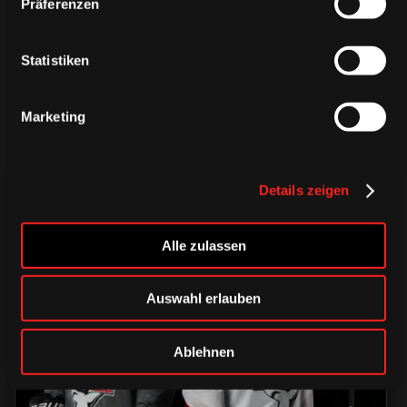
Präferenzen
Statistiken
Marketing
Details zeigen
Alle zulassen
TRIKOTS
TRIKOTS
Auswahl erlauben
TRIKOTS
Ablehnen