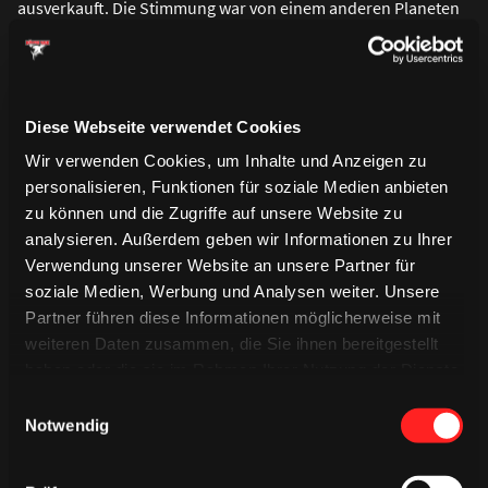
ausverkauft. Die Stimmung war von einem anderen Planeten
– ich habe meinem Vater schon damals gesagt, dass es etwas
Besonderes wäre, mal vor solch einem Publikum zu spielen.“
Was können unsere Fans von dir erwarten?
Diese Webseite verwendet Cookies
„Ich würde mich als gut skatenden und intelligenten
rechtsschie
ß
enden Verteidiger bezeichnen, der auf beiden
Wir verwenden Cookies, um Inhalte und Anzeigen zu
Seites des Eises agieren kann. Ich blocke gerne Schüsse, auch
personalisieren, Funktionen für soziale Medien anbieten
wenn es wehtut – zudem habe ich in der Offensivzone gerne
zu können und die Zugriffe auf unsere Website zu
die Scheibe an der Kelle und hoffe darauf, demnächst im Haie-
analysieren. Außerdem geben wir Informationen zu Ihrer
Trikot ein paar Tore schie
ß
en zu können.“
Verwendung unserer Website an unsere Partner für
Zum Abschluss, Oliwer: bitte richte einen finnischen Satz an
soziale Medien, Werbung und Analysen weiter. Unsere
unsere Fans. Danke!
Partner führen diese Informationen möglicherweise mit
weiteren Daten zusammen, die Sie ihnen bereitgestellt
„Hei Kölner Hai fanit! Hauskaa loppukesää, nähdään pian!“
haben oder die sie im Rahmen Ihrer Nutzung der Dienste
gesammelt haben.
Einwilligungsauswahl
Notwendig
Saison 2025/2026