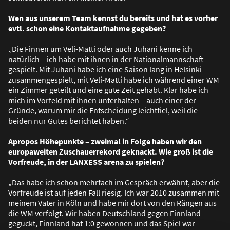
Wen aus unserem Team kennst du bereits und hat es vorher
evtl. schon eine Kontaktaufnahme gegeben?
„Die Finnen um Veli-Matti oder auch Juhani kenne ich
natürlich – ich habe mit ihnen in der Nationalmannschaft
gespielt. Mit Juhani habe ich eine Saison lang in Helsinki
zusammengespielt, mit Veli-Matti habe ich während einer WM
ein Zimmer geteilt und eine gute Zeit gehabt. Klar habe ich
mich im Vorfeld mit ihnen unterhalten – auch einer der
Gründe, warum mir die Entscheidung leichtfiel, weil die
beiden nur Gutes berichtet haben.“
Apropos Höhepunkte – zweimal in Folge haben wir den
europaweiten Zuschauerrekord geknackt. Wie gro
ß
ist die
Vorfreude, in der LANXESS arena zu spielen?
„Das habe ich schon mehrfach im Gespräch erwähnt, aber die
Vorfreude ist auf jeden Fall riesig. Ich war 2010 zusammen mit
meinem Vater in Köln und habe mir dort von den Rängen aus
die WM verfolgt. Wir haben Deutschland gegen Finnland
geguckt, Finnland hat 1:0 gewonnen und das Spiel war