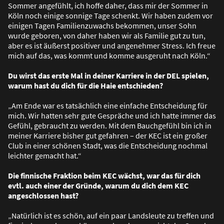
Sommer angefühlt, ich hoffe daher, dass mir der Sommer in
Köln noch einige sonnige Tage schenkt. Wir haben zudem vor
einigen Tagen Familienzuwachs bekommen, unser Sohn
wurde geboren, von daher haben wir als Familie gut zu tun,
aber es ist äu
ß
erst positiver und angenehmer Stress. Ich freue
mich auf das, was kommt und komme ausgeruht nach Köln.“
Du wirst das erste Mal in deiner Karriere in der DEL spielen,
warum hast du dich für die Haie entschieden?
„Am Ende war es tatsächlich eine einfache Entscheidung für
mich. Wir hatten sehr gute Gespräche und ich hatte immer das
Gefühl, gebraucht zu werden. Mit dem Bauchgefühl bin ich in
meiner Karriere bisher gut gefahren – der KEC ist ein gro
ß
er
Club in einer schönen Stadt, was die Entscheidung nochmal
leichter gemacht hat.“
Die finnische Fraktion beim KEC wächst, war das für dich
evtl. auch einer der Gründe, warum du dich dem KEC
angeschlossen hast?
„Natürlich ist es schön, auf ein paar Landsleute zu treffen und