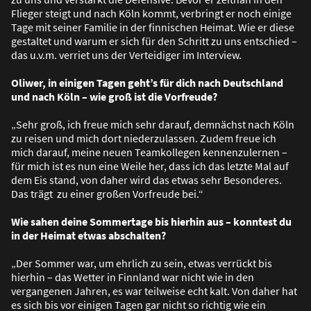
Flieger steigt und nach Köln kommt, verbringt er noch einige
Tage mit seiner Familie in der finnischen Heimat. Wie er diese
gestaltet und warum er sich für den Schritt zu uns entschied –
das u.v.m. verriet uns der Verteidiger im Interview.
Oliwer, in einigen Tagen geht’s für dich nach Deutschland
und nach Köln – wie gro
ß
ist die Vorfreude?
„Sehr gro
ß
, ich freue mich sehr darauf, demnächst nach Köln
zu reisen und mich dort niederzulassen. Zudem freue ich
mich darauf, meine neuen Teamkollegen kennenzulernen –
für mich ist es nun eine Weile her, dass ich das letzte Mal auf
dem Eis stand, von daher wird das etwas sehr Besonderes.
Das trägt zu einer gro
ß
en Vorfreude bei.“
Wie sahen deine Sommertage bis hierhin aus – konntest du
in der Heimat etwas abschalten?
„Der Sommer war, um ehrlich zu sein, etwas verrückt bis
hierhin – das Wetter in Finnland war nicht wie in den
vergangenen Jahren, es war teilweise echt kalt. Von daher hat
es sich bis vor einigen Tagen gar nicht so richtig wie ein