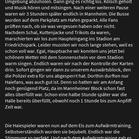
Umgebung abzuholen. Dann ging es richtig los. Kölsch geholt
und Musik hören und mitsingen. Nach einer weiteren Pause
waren wir 3 Stunden später endlich in Mannheim. Die Busse
wurden auf dem Parkplatz am Hafen geparkt. Alle Fans
prüften nach, ob sie was vergessen haben oder nicht.
Nachdem Schal, Kuttenjacke und Trikots da waren,
marschierten wir los zum Haupteingang ins Stadion am
Friedrichspark. Leider mussten wir noch lange stehen, weil es
schon voll war. Egal, Hauptsache wir konnten uns jetzt bei
schönem Wetter mit dem Sonnenschein vor dem Stadion
warm singen. Endlich waren wir nach der Kontrolle der Karten
drin. Sofort gingen wir dann zu unserem Auswärtsblock, den
die Polizei extra für uns abgesperrt hat. Dorthin durften nur
Haiefans, was auch gut ist. Denn so hatten wir am Anfang
noch genügend Platz, da im Mannheimer Block schon fast
alles überfüllt war. Schon eine halbe Stunde später war die
Halle bereits überfüllt, obwohl noch 1 Stunde bis zum Anpfiff
Zeit war.
Die Haiespieler waren nun auf dem Eis zum Aufwärmtraining.
Selbstverständlich wurden sie bejubelt. Endlich war die
Stimmung so perfekt. Und nach dem Aufwärmtraining gab es