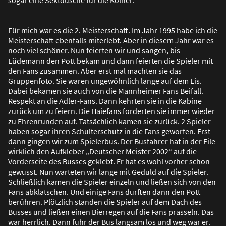
Für mich war es die 2. Meisterschaft. Im Jahr 1995 habe ich die
Meisterschaft ebenfalls miterlebt. Aber in diesem Jahr war es
noch viel schöner. Nun feierten wir und sangen, bis
Lüdemann den Pott bekam und dann feierten die Spieler mit
den Fans zusammen. Aber erst mal machten sie das
Gruppenfoto. Sie waren ungewöhnlich lange auf dem Eis.
Dabei bekamen sie auch von die Mannheimer Fans Beifall.
Respekt an die Adler-Fans. Dann kehrten sie in die Kabine
zurück um zu feiern. Die Haiefans forderten sie immer wieder
zu Ehrenrunden auf. Tatsächlich kamen sie zurück. 2 Spieler
haben sogar ihren Schulterschutz in die Fans geworfen. Erst
dann gingen wir zum Spielerbus. Der Busfahrer hat in der Eile
wirklich den Aufkleber „Deutscher Meister 2002“ auf die
Vorderseite des Busses geklebt. Er hat es wohl vorher schon
gewusst. Nun warteten wir lange mit Geduld auf die Spieler.
Schlie
ß
lich kamen die Spieler einzeln und lie
ß
en sich von den
Fans abklatschen. Und einige Fans durften dann den Pott
berühren. Plötzlich standen die Spieler auf dem Dach des
Busses und lie
ß
en einen Bierregen auf die Fans prasseln. Das
war herrlich. Dann fuhr der Bus langsam los und weg war er.