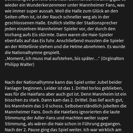
wieder ein Wunderkerzenmeer unter Mannheimer Fans, was
wie immer super aussah. Weil die Halle zum Glück an den
Seiten offen ist, ist der Rauch schneller weg als in der
geschlossenen Halle. Endlich stellte der Stadionsprecher
jeden einzelnen Mannheimer Spieler vor, der durch den
Vorhang aufs Eis stürmte. Dann waren die Haie-Spieler
ebenfalls auf das Eis fuhr. Anschlie
ß
end mussten die Spieler
an der Mittellinie stehen und die Helme abnehmen. Es wurde
die Nationalhymne gespielt.
„Moment, ich muss mal aufstehen, bis später…“ (Orginalton
Philipp Walter)
Nach der Nationalhymne kann das Spiel unter Jubel beider
Fanlager beginnen. Leider ist das 1. Drittel torlos geblieben,
was für die Haiefans aber auch gut ist. Denn Mannheim ist ein
bisschen zu stark. Dann kam das 2. Drittel. Das lief auch gut,
bis Mannheim das 1-0 schoss. Selbstverständlich jubelten die
Mannheimer Fans. Doch die Haiefans ignorierten die laute
Stimmung der Adler-Fans und machten weiter super
Stimmung, als wären die Haie schon in Führung gegangen.
Nach der 2. Pause ging das Spiel weiter. Ich war wirklich am