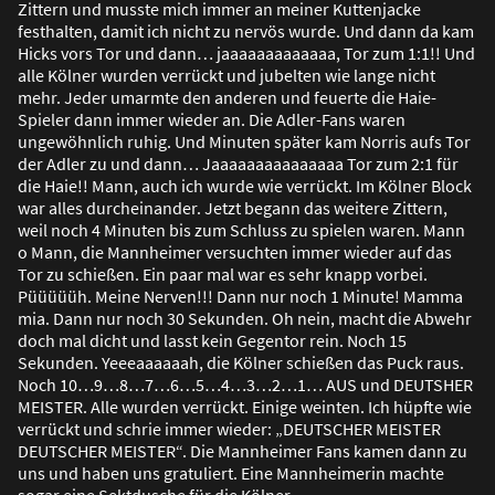
Zittern und musste mich immer an meiner Kuttenjacke
festhalten, damit ich nicht zu nervös wurde. Und dann da kam
Hicks vors Tor und dann… jaaaaaaaaaaaaa, Tor zum 1:1!! Und
alle Kölner wurden verrückt und jubelten wie lange nicht
mehr. Jeder umarmte den anderen und feuerte die Haie-
Spieler dann immer wieder an. Die Adler-Fans waren
ungewöhnlich ruhig. Und Minuten später kam Norris aufs Tor
der Adler zu und dann… Jaaaaaaaaaaaaaaa Tor zum 2:1 für
die Haie!! Mann, auch ich wurde wie verrückt. Im Kölner Block
war alles durcheinander. Jetzt begann das weitere Zittern,
weil noch 4 Minuten bis zum Schluss zu spielen waren. Mann
o Mann, die Mannheimer versuchten immer wieder auf das
Tor zu schie
ß
en. Ein paar mal war es sehr knapp vorbei.
Püüüüüh. Meine Nerven!!! Dann nur noch 1 Minute! Mamma
mia. Dann nur noch 30 Sekunden. Oh nein, macht die Abwehr
doch mal dicht und lasst kein Gegentor rein. Noch 15
Sekunden. Yeeeaaaaaah, die Kölner schie
ß
en das Puck raus.
Noch 10…9…8…7…6…5…4…3…2…1… AUS und DEUTSHER
MEISTER. Alle wurden verrückt. Einige weinten. Ich hüpfte wie
verrückt und schrie immer wieder: „DEUTSCHER MEISTER
DEUTSCHER MEISTER“. Die Mannheimer Fans kamen dann zu
uns und haben uns gratuliert. Eine Mannheimerin machte
sogar eine Sektdusche für die Kölner.