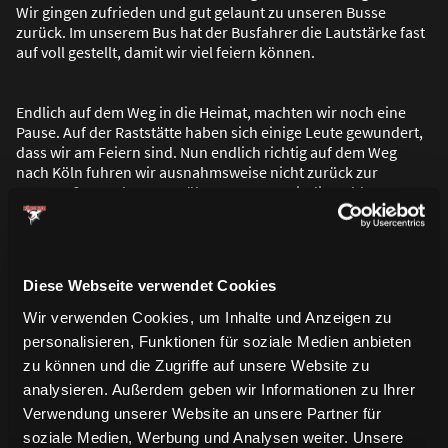
Wir gingen zufrieden und gut gelaunt zu unseren Busse
zurück. Im unserem Bus hat der Busfahrer die Lautstärke fast
auf voll gestellt, damit wir viel feiern können.
Endlich auf dem Weg in die Heimat, machten wir noch eine
Pause. Auf der Raststätte haben sich einige Leute gewundert,
dass wir am Feiern sind. Nun endlich richtig auf dem Weg
nach Köln fuhren wir ausnahmsweise nicht zurück zur
Lentstra
ß
e sondern zur Kölnarena2, wo wir die Helden
empfangen wollten. Die Daheimgebliebenen jubelten uns
Mannheim-Fahrern zu. Und dann umarmte ich einige
Bekannte, die leider zuhause geblieben waren. Und um 23.30
Uhr kam endlich der Mannschaftsbus an. Und wir feierten
Diese Webseite verwendet Cookies
diese Spieler. Sie waren wie in Mannheim wieder auf dem
Dach. Sogar der Haie-Boss war auf dem Dach. Einer der Fans
Wir verwenden Cookies, um Inhalte und Anzeigen zu
zündete ein bengalisches Feuer. Nun waren die Spieler schon
personalisieren, Funktionen für soziale Medien anbieten
in der Arena2. Sofort gingen die Fans ebenfalls in die Arena2,
zu können und die Zugriffe auf unsere Website zu
um auf dem Eis die Spieler zu bejubeln. Holger Rathke
analysieren. Außerdem geben wir Informationen zu Ihrer
bedankte sich per Mikro bei jedem Spieler. Und Lüdemann
lie
ß
die Fans den Pott berühren. Das war ein schönes Erlebnis
Verwendung unserer Website an unsere Partner für
nicht nur für die Fans sondern auch für die Spieler.
soziale Medien, Werbung und Analysen weiter. Unsere