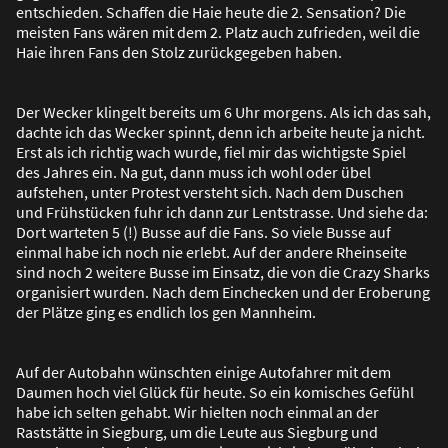
entschieden. Schaffen die Haie heute die 2. Sensation? Die
meisten Fans wären mit dem 2. Platz auch zufrieden, weil die
Haie ihren Fans den Stolz zurückgegeben haben.
Der Wecker klingelt bereits um 6 Uhr morgens. Als ich das sah,
dachte ich das Wecker spinnt, denn ich arbeite heute ja nicht.
Erst als ich richtig wach wurde, fiel mir das wichtigste Spiel
des Jahres ein. Na gut, dann muss ich wohl oder übel
aufstehen, unter Protest versteht sich. Nach dem Duschen
und Frühstücken fuhr ich dann zur Lentstrasse. Und siehe da:
Dort warteten 5 (!) Busse auf die Fans. So viele Busse auf
einmal habe ich noch nie erlebt. Auf der andere Rheinseite
sind noch 2 weitere Busse im Einsatz, die von die Crazy Sharks
organisiert wurden. Nach dem Einchecken und der Eroberung
der Plätze ging es endlich los gen Mannheim.
Auf der Autobahn wünschten einige Autofahrer mit dem
Daumen hoch viel Glück für heute. So ein komisches Gefühl
habe ich selten gehabt. Wir hielten noch einmal an der
Raststätte in Siegburg, um die Leute aus Siegburg und