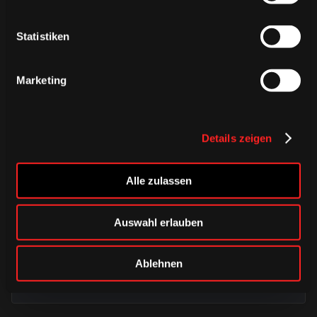
Statistiken
Marketing
Details zeigen
Alle zulassen
DIENSTAG, 04. AUGUST 2026
Erinnerungen vereint – unser
Auswahl erlauben
Heimtrikot 2026/2027
Ablehnen
HAIEstore
Saison 2026/2027