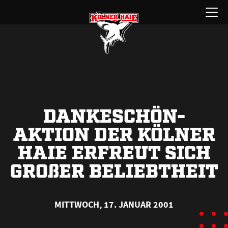
Zum
Menü
Inhalt
öffnen
springen
DANKESCHÖN-
AKTION DER KÖLNER
HAIE ERFREUT SICH
GRO
ß
ER BELIEBTHEIT
MITTWOCH, 17. JANUAR 2001