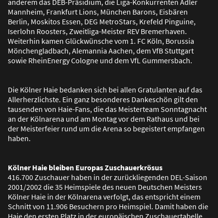
anderem das DEB-Präsidium, die Liga-Konkurrenten Adler
Mannheim, Frankfurt Lions, München Barons, Eisbären
Berlin, Moskitos Essen, DEG MetroStars, Krefeld Pinguine,
Iserlohn Roosters, Zweitliga-Meister REV Bremerhaven.
Weiterhin kamen Glückwünsche vom 1. FC Köln, Borussia
Mönchengladbach, Alemannia Aachen, dem VfB Stuttgart
sowie RheinEnergy Cologne und dem VfL Gummersbach.
Die Kölner Haie bedanken sich bei allen Gratulanten auf das
Allerherzlichste. Ein ganz besonderes Dankeschön gilt den
tausenden von Haie-Fans, die das Meisterteam Sonntagnacht
an der Kölnarena und am Montag vor dem Rathaus und bei
der Meisterfeier rund um die Arena so begeistert empfangen
haben.
Kölner Haie bleiben Europas Zuschauerkrösus
416.700 Zuschauer haben in der zurückliegenden DEL-Saison
2001/2002 die 35 Heimspiele des neuen Deutschen Meisters
Kölner Haie in der Kölnarena verfolgt, das entspricht einem
Schnitt von 11.906 Besuchern pro Heimspiel. Damit haben die
Haie den ersten Platz in der europäischen Zuschauertabelle