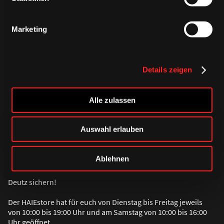
Marketing
Details zeigen
Alle zulassen
Auswahl erlauben
Ablehnen
Ab sofort könnt ihr euch unser Auswärtstrikot der Saison
2026/2027 im ONLINEstore sowie vor Ort im HAIEstore in Köln-
Deutz sichern!
Der HAIEstore hat für euch von Dienstag bis Freitag jeweils
von 10:00 bis 19:00 Uhr und am Samstag von 10:00 bis 16:00
Uhr geöffnet.