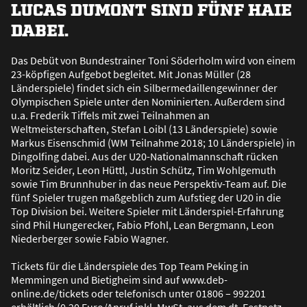
LUCAS DUMONT SIND FÜNF HAIE
DABEI.
Das Debüt von Bundestrainer Toni Söderholm wird von einem
23-köpfigen Aufgebot begleitet. Mit Jonas Müller (28
Länderspiele) findet sich ein Silbermedaillengewinner der
Olympischen Spiele unter den Nominierten. Au
ß
erdem sind
u.a. Frederik Tiffels mit zwei Teilnahmen an
Weltmeisterschaften, Stefan Loibl (13 Länderspiele) sowie
Markus Eisenschmid (WM Teilnahme 2018; 10 Länderspiele) in
Dingolfing dabei. Aus der U20-Nationalmannschaft rücken
Moritz Seider, Leon Hüttl, Justin Schütz, Tim Wohlgemuth
sowie Tim Brunnhuber in das neue Perspektiv-Team auf. Die
fünf Spieler trugen ma
ß
geblich zum Aufstieg der U20 in die
Top Division bei. Weitere Spieler mit Länderspiel-Erfahrung
sind Phil Hungerecker, Fabio Pfohl, Lean Bergmann, Leon
Niederberger sowie Fabio Wagner.
Tickets für die Länderspiele des Top Team Peking in
Memmingen und Bietigheim sind auf www.deb-
online.de/tickets oder telefonisch unter 01806 – 992201