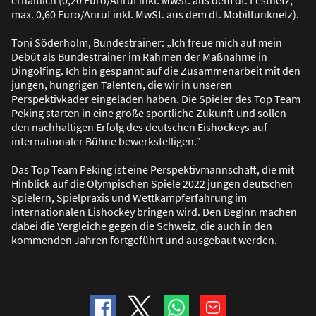
erhältlich (0,20 Euro/Anruf inkl. MwSt. aus dem dt. Festnetz,
max. 0,60 Euro/Anruf inkl. MwSt. aus dem dt. Mobilfunknetz).
Toni Söderholm, Bundestrainer: „Ich freue mich auf mein
Debüt als Bundestrainer im Rahmen der Ma
ß
nahme in
Dingolfing. Ich bin gespannt auf die Zusammenarbeit mit den
jungen, hungrigen Talenten, die wir in unseren
Perspektivkader eingeladen haben. Die Spieler des Top Team
Peking starten in eine gro
ß
e sportliche Zukunft und sollen
den nachhaltigen Erfolg des deutschen Eishockeys auf
internationaler Bühne bewerkstelligen.“
Das Top Team Peking ist eine Perspektivmannschaft, die mit
Hinblick auf die Olympischen Spiele 2022 jungen deutschen
Spielern, Spielpraxis und Wettkampferfahrung im
internationalen Eishockey bringen wird. Den Beginn machen
dabei die Vergleiche gegen die Schweiz, die auch in den
kommenden Jahren fortgeführt und ausgebaut werden.