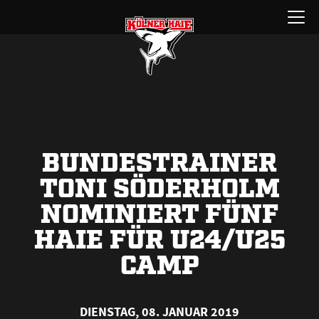
Zum
Menü
Inhalt
öffnen
springen
BUNDESTRAINER
TONI SÖDERHOLM
NOMINIERT FÜNF
HAIE FÜR U24/U25
CAMP
DIENSTAG, 08. JANUAR 2019