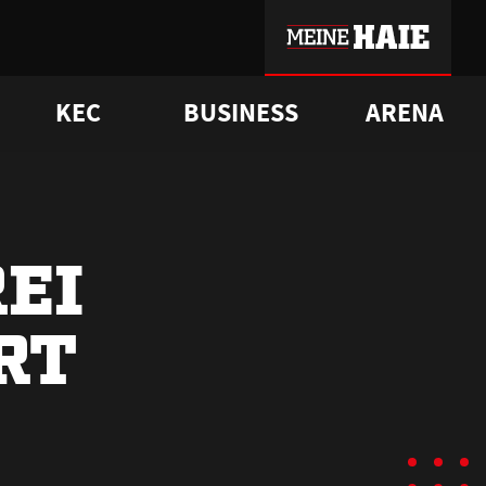
KEC
BUSINESS
ARENA
sgrü
mmer-Historie
pporter Club
Vorverkaufstermine
ß
e
FAQ
Geschichte
Service
EI
RT