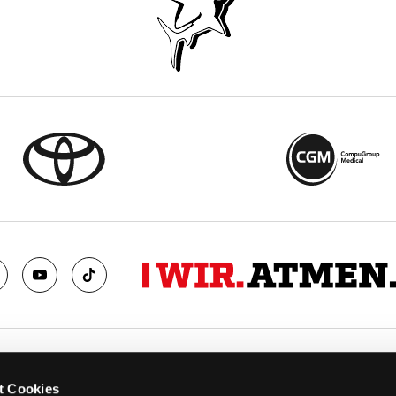
TS
FANS
t Cookies