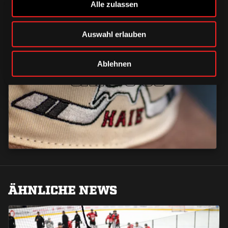
Alle zulassen
Auswahl erlauben
CAPS & CO
Ablehnen
CAPS & CO
CAPS & CO
ÄHNLICHE NEWS