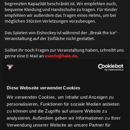
begrenzten Kapazität beschränkt ist. Wir empfehlen euch,
bequeme Kleidung und Handschuhe zu tragen. Für Kinder
empfehlen wir au
ß
erdem das Tragen eines Helms, um bei
möglichen Stürzen Verletzungen vorzubeugen.
Das Spielen von Eishockey ist während der „Break the Ice“-
Veranstaltung auf der Eisfläche nicht gestattet.
Solltet ihr noch Fragen zur Veranstaltung haben, schreibt uns
gerne eine E-Mail an
events@haie.de
.
Wir freuen uns darauf, gemeinsam mit euch zwei coole Tage
auf dem Eis zu verbringen!
Diese Webseite verwendet Cookies
Saison 2026/2027
Wir verwenden Cookies, um Inhalte und Anzeigen zu
personalisieren, Funktionen für soziale Medien anbieten
zu können und die Zugriffe auf unsere Website zu
analysieren. Außerdem geben wir Informationen zu Ihrer
Verwendung unserer Website an unsere Partner für