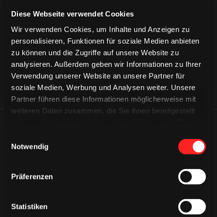
CAPS & CO
Diese Webseite verwendet Cookies
CAPS & CO
CAPS & CO
Wir verwenden Cookies, um Inhalte und Anzeigen zu
personalisieren, Funktionen für soziale Medien anbieten
zu können und die Zugriffe auf unsere Website zu
analysieren. Außerdem geben wir Informationen zu Ihrer
Verwendung unserer Website an unsere Partner für
soziale Medien, Werbung und Analysen weiter. Unsere
Partner führen diese Informationen möglicherweise mit
weiteren Daten zusammen, die Sie ihnen bereitgestellt
haben oder die sie im Rahmen Ihrer Nutzung der Dienste
ÄHNLICHE NEWS
gesammelt haben.
Einwilligungsauswahl
Notwendig
Präferenzen
Statistiken