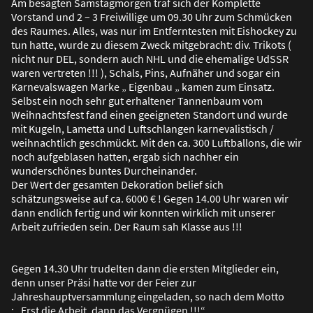
Am besagten Samstagmorgen traf sich der Komplette
Vorstand und 2 – 3 Freiwillige um 09.30 Uhr zum Schmücken
des Raumes. Alles, was nur im Entferntesten mit Eishockey zu
tun hatte, wurde zu diesem Zweck mitgebracht: div. Trikots (
nicht nur DEL, sondern auch NHL und die ehemalige UdSSR
waren vertreten !!! ), Schals, Pins, Aufnäher und sogar ein
Karnevalswagen Marke „ Eigenbau „ kamen zum Einsatz.
Selbst ein noch sehr gut erhaltener Tannenbaum vom
Weihnachtsfest fand einen geeigneten Standort und wurde
mit Kugeln, Lametta und Luftschlangen karnevalistisch /
weihnachtlich geschmückt. Mit den ca. 300 Luftballons, die wir
noch aufgeblasen hatten, ergab sich nachher ein
wunderschönes buntes Durcheinander.
Der Wert der gesamten Dekoration belief sich
schätzungsweise auf ca. 6000 € ! Gegen 14.00 Uhr waren wir
dann endlich fertig und wir konnten wirklich mit unserer
Arbeit zufrieden sein. Der Raum sah Klasse aus !!!
Gegen 14.30 Uhr trudelten dann die ersten Mitglieder ein,
denn unser Präsi hatte vor der Feier zur
Jahreshauptversammlung eingeladen, so nach dem Motto
: „Erst die Arbeit, dann das Vergnügen !!!“