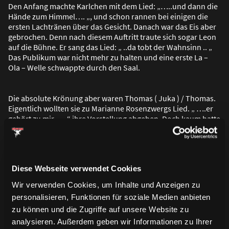
Den Anfang machte Karlchen mit dem Lied: „…..und dann die
Hände zum Himmel…. „, und schon rannen bei einigen die
ersten Lachtränen über das Gesicht. Danach war das Eis aber
gebrochen. Denn nach diesem Auftritt traute sich sogar Leon
auf die Bühne. Er sang das Lied: „ ..da tobt der Wahnsinn .. „
Das Publikum war nicht mehr zu halten und eine erste La –
Ola – Welle schwappte durch den Saal.
Die absolute Krönung aber waren Thomas ( Juka ) / Thomas.
Eigentlich wollten sie zu Marianne Rosenzwergs Lied. „ ….er
gehört zu mir …..“ ihre Vorstellung abgeben. Doch kaum hatte
das Lied begonnen, konnte Juka sich nicht mehr halten und
bekam einen Lachkrampf vom aller Feinsten. Thomas, tapfer
wie er war, versuchte sich durch die Lachsalven seines
Partners nicht irritieren zu lassen, was am Anfang auch
Diese Webseite verwendet Cookies
eigentlich noch ganz gut klappte; aber als Juka unter seinen
Lachattacken völlig zusammenbrach, war es auch für Thomas
Wir verwenden Cookies, um Inhalte und Anzeigen zu
gelaufen. Juka hing mittlerweile auf allen Vieren auf der
personalisieren, Funktionen für soziale Medien anbieten
Bühne und Thomas hielt sich seinen Bauch, gleichzeitig nach
zu können und die Zugriffe auf unsere Website zu
Luft schnappend. Als das Lied nach ca. 5 Minuten zu Ende war,
war erst einmal Rundum – Erholung angesagt; denn auch das
analysieren. Außerdem geben wir Informationen zu Ihrer