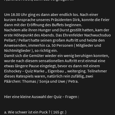
Um 18.00 Uhr ging es dann aber endlich los. Nach einer
kurzen Ansprache unseres Präsidenten Dirk, konnte die Feier
dann mit der Eröffnung des Buffets beginnen.
Nachdem alle ihren Hunger und Durst gestillt hatten, kam der
erste Höhepunkt des Abends. Das Ehrenfelder Nachwuchsduo
Pellart / Pellart hatte seinen gro
ß
en Auftritt und heizte den
Anwesenden, immerhin ca. 50 Personen ( Mitglieder und
Nichtmitglieder ), so richtig ein.
Damit sich die Gemüter wieder ein wenig beruhigen konnten,
wurde nach diesem sensationellen Auftritt erst einmal eine
etwas längere Pause eingelegt, bevor es dann mit einem
Eishockey – Quiz Marke „ Eigenbau „ weiterging. Teilnehmer
dieses Ratespiels waren, natürlich rein zufällig, zwei
Päärchen: Thomas / Sonja und Uwe / Petra.
Hier eine kleine Auswahl der Quiz – Fragen :
a. Wie schwer ist ein Puck ? ( 165 gr. )