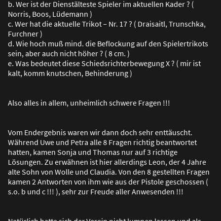
b. Wer ist der Dienstälteste Spieler im aktuellen Kader ? (
Norris, Boos, Lüdemann )
c. Wer hat die aktuelle Trikot – Nr. 17 ? ( Draisaitl, Trunschka,
Furchner )
d. Wie hoch mu
ß
mind. die Beflockung auf den Spielertrikots
sein, aber auch nicht höher ? ( 8 cm. )
e. Was bedeutet diese Schiedsrichterbewegung X ? ( mir ist
kalt, komm knutschen, Behinderung )
Also alles in allem, unheimlich schwere Fragen !!!
Vom Endergebnis waren wir dann doch sehr enttäuscht.
Während Uwe und Petra alle 8 Fragen richtig beantwortet
hatten, kamen Sonja und Thomas nur auf 3 richtige
Lösungen. Zu erwähnen ist hier allerdings Leon, der 4 Jahre
alte Sohn von Wolle und Claudia. Von den 8 gestellten Fragen
kamen 2 Antworten von ihm wie aus der Pistole geschossen (
s.o. b und c !!! ), sehr zur Freude aller Anwesenden !!!
Natürlich hatte sich der Verein nicht lumpen lassen und als