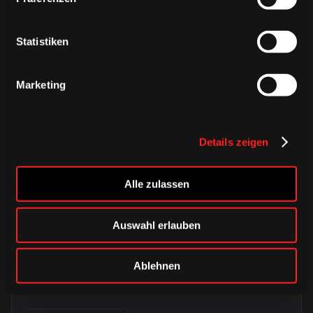
Statistiken
Marketing
Details zeigen
Alle zulassen
Auswahl erlauben
DONNERSTAG, 06. AUGUST 2026
Alle Infos zum öffentlichen
Trainingsauftakt am Sonntag im
Ablehnen
Haie-Zentrum