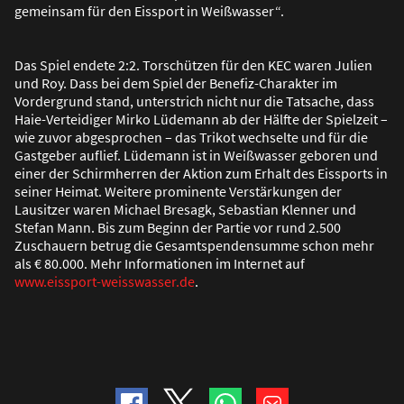
gemeinsam für den Eissport in Wei
ß
wasser“.
Das Spiel endete 2:2. Torschützen für den KEC waren Julien
und Roy. Dass bei dem Spiel der Benefiz-Charakter im
Vordergrund stand, unterstrich nicht nur die Tatsache, dass
Haie-Verteidiger Mirko Lüdemann ab der Hälfte der Spielzeit –
wie zuvor abgesprochen – das Trikot wechselte und für die
Gastgeber auflief. Lüdemann ist in Wei
ß
wasser geboren und
einer der Schirmherren der Aktion zum Erhalt des Eissports in
seiner Heimat. Weitere prominente Verstärkungen der
Lausitzer waren Michael Bresagk, Sebastian Klenner und
Stefan Mann. Bis zum Beginn der Partie vor rund 2.500
Zuschauern betrug die Gesamtspendensumme schon mehr
als € 80.000. Mehr Informationen im Internet auf
www.eissport-weisswasser.de
.