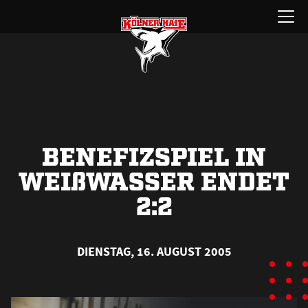
Zum
Menü
Inhalt
öffnen
springen
BENEFIZSPIEL IN
WEI
ß
WASSER ENDET
2:2
DIENSTAG, 16. AUGUST 2005