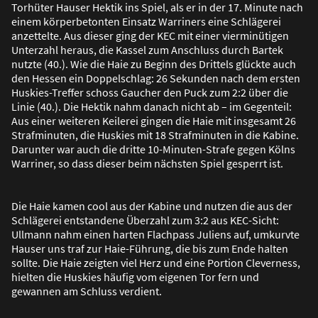
Torhüter Hauser Hektik ins Spiel, als er in der 17. Minute nach
einem körperbetonten Einsatz Warriners eine Schlägerei
anzettelte. Aus dieser ging der KEC mit einer vierminütigen
Unterzahl heraus, die Kassel zum Anschluss durch Bartek
nutzte (40.). Wie die Haie zu Beginn des Drittels glückte auch
den Hessen ein Doppelschlag: 26 Sekunden nach dem ersten
Huskies-Treffer schoss Gaucher den Puck zum 2:2 über die
Linie (40.). Die Hektik nahm danach nicht ab – im Gegenteil:
Aus einer weiteren Keilerei gingen die Haie mit insgesamt 26
Strafminuten, die Huskies mit 18 Strafminuten in die Kabine.
Darunter war auch die dritte 10-Minuten-Strafe gegen Kölns
Warriner, so dass dieser beim nächsten Spiel gesperrt ist.
Die Haie kamen cool aus der Kabine und nutzen die aus der
Schlägerei entstandene Überzahl zum 3:2 aus KEC-Sicht:
Ullmann nahm einen harten Flachpass Juliens auf, umkurvte
Hauser uns traf zur Haie-Führung, die bis zum Ende halten
sollte. Die Haie zeigten viel Herz und eine Portion Cleverness,
hielten die Huskies häufig vom eigenen Tor fern und
gewannen am Schluss verdient.