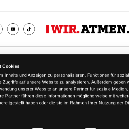
TS
FANS
t Cookies
FAQ
 Inhalte und Anzeigen zu personalisieren, Funktionen für sozia
n
Ab aufs Eis!
e Zugriffe auf unsere Website zu analysieren. Außerdem geben w
n
HAIE KIDS CLUB
rwendung unserer Website an unsere Partner für soziale Medien
llen
Engagement
re Partner führen diese Informationen möglicherweise mit weite
stermine
Goldenen Haie
ereitgestellt haben oder die sie im Rahmen Ihrer Nutzung der D
 & Logen
Geschichte
erkarte
Fanprojekt
Trikotnummer-Historie