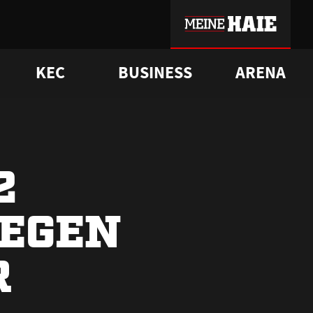
KEC
BUSINESS
ARENA
sgrü
mmer-Historie
pporter Club
Vorverkaufstermine
ß
e
FAQ
Geschichte
Service
2
IEGEN
R