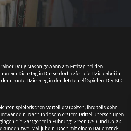
n Trainer Doug Mason gewann am Freitag bei den
hon am Dienstag in Düsseldorf trafen die Haie dabei im
r der neunte Haie-Sieg in den letzten elf Spielen. Der KEC
.
chten spielerischen Vorteil erarbeiten, ihre teils sehr
 umwandeln. Nach torlosem erstem Drittel überschlugen
 gingen die Gastgeber in Führung: Green (25.) und Dolak
Sekunden zwei Mal jubeln. Doch mit einem Bauerntrick