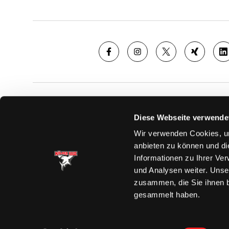
SAISON
TICKE
Diese Webseite verwende
News
Ticketshop
Wir verwenden Cookies, um
Videos
Tageskarte
anbieten zu können und di
Team
Dauerkarte
Informationen zu Ihrer Ve
Spielplan
Verkaufsste
und Analysen weiter. Unse
Tabelle
Vorverkauf
zusammen, die Sie ihnen b
Statistik
VIP-Tickets
gesammelt haben.
Charity-Dau