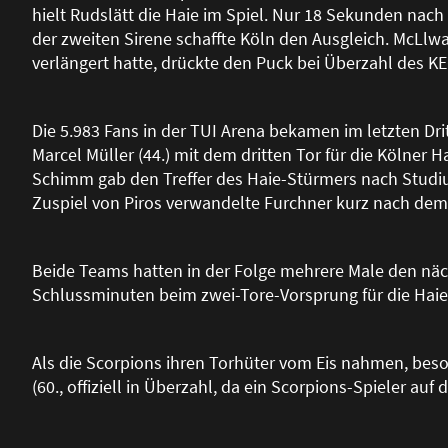
hielt Rudslätt die Haie im Spiel. Nur 18 Sekunden nac
der zweiten Sirene schaffte Köln den Ausgleich. McLlw
verlängert hatte, drückte den Puck bei Überzahl des KEC
Die 5.983 Fans in der TUI Arena bekamen im letzten Dr
Marcel Müller (44.) mit dem dritten Tor für die Kölner 
Schimm gab den Treffer des Haie-Stürmers nach Studiu
Zuspiel von Piros verwandelte Furchner kurz nach dem 3
Beide Teams hatten in der Folge mehrere Male den nächs
Schlussminuten beim zwei-Tore-Vorsprung für die Haie
Als die Scorpions ihren Torhüter vom Eis nahmen, besor
(60., offiziell in Überzahl, da ein Scorpions-Spieler auf 