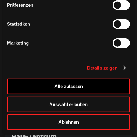
Präferenzen
ÄHNLICHE NEWS
Statistiken
Marketing
Details zeigen
Alle zulassen
Auswahl erlauben
DONNERSTAG, 06. AUGUST 2026
Alle Infos zum öffentlichen
Ablehnen
Trainingsauftakt am Sonntag im
Haie-Zentrum