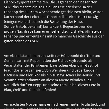
Eishockeysport sammelten. Die Jagd nach den begehrten
SCR-Pins machte einige Haie-Fans erfinderisch: Da der
Fanshop des SCR am Wochenende geschlossen bleibt, wurde
kurzerhand der Leiter des Fanartikelbereichs Herr Ludwig
(einigen vielleicht durch die Bestellung der Heiss-
Sondertrikots bekannt) kontaktiert. Begeistert von der
gro
ß
en Nachfrage kam er umgehend zur Eishalle, öffnete den
Fanshop und erfreute uns mit so mancher Geschichte aus den
guten Zeiten des SCR.
Am Abend stand dann ein weiterer Höhepunkt der Tour an:
Gemeinsam mit Peppi hatten die Eishockeyfreunde als
Veranstalter der Fahrt einen bayrischen Abend im Gasthof
Fraundorfer organisiert. Von Wei
ß
bier und Leberknödeln,
Hachsen und Bierlikör bis hin zu bayrischer Live-Musik und
Schuhplattler stimmte an diesem Abend wirklich alles.
Natürlich durften Peppi und seine Familie bei dieser Fete in
Blau, Wei
ß
und Rot nicht fehlen!
Am nächsten Morgen ging es nach einem guten Frühstück und
einer Runde Formel Eins mit einem kurzen Zwischenstop am