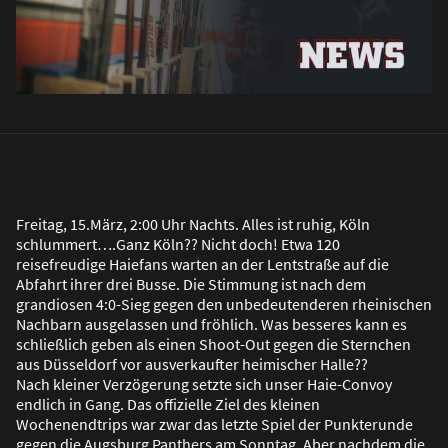
Freitag, 15.März, 2:00 Uhr Nachts. Alles ist ruhig, Köln
schlummert….Ganz Köln?? Nicht doch! Etwa 120
reisefreudige Haiefans warten an der Lentstra
ß
e auf die
Abfahrt ihrer drei Busse. Die Stimmung ist nach dem
grandiosen 4:0-Sieg gegen den unbedeutenderen rheinischen
Nachbarn ausgelassen und fröhlich. Was besseres kann es
schlie
ß
lich geben als einen Shoot-Out gegen die Sternchen
aus Düsseldorf vor ausverkaufter heimischer Halle??
Nach kleiner Verzögerung setzte sich unser Haie-Convoy
endlich in Gang. Das offizielle Ziel des kleinen
Wochenendtrips war zwar das letzte Spiel der Punkterunde
gegen die Augsburg Panthers am Sonntag. Aber nachdem die