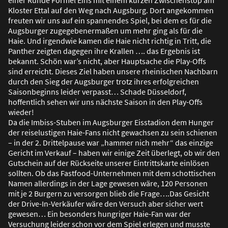
Kloster Ettal auf den Weg nach Augsburg. Dort angekommen
freuten wir uns auf ein spannendes Spiel, bei dem es für die
Augsburger zugegebenerma
ß
en um mehr ging als für die
Haie. Und irgendwie kamen die Haie nicht richtig in Tritt, die
Panther zeigten dagegen ihre Krallen …. das Ergebnis ist
bekannt. Schön war’s nicht, aber Hauptsache die Play-Offs
sind erreicht. Dieses Ziel haben unsere rheinischen Nachbarn
durch den Sieg der Augsburger trotz ihres erfolgreichen
Saisonbeginns leider verpasst… Schade Düsseldorf,
hoffentlich sehen wir uns nächste Saison in den Play-Offs
wieder!
Da die Imbiss-Stuben im Augsburger Eisstadion dem Hunger
der reiselustigen Haie-Fans nicht gewachsen zu sein schienen
– in der 2. Drittelpause war „hammer nich mehr“ das einzige
Gericht im Verkauf – haben wir einige Zeit überlegt, ob wir den
Gutschein auf der Rückseite unserer Eintrittskarte einlösen
sollten. Ob das Fastfood-Unternehmen mit dem schottischen
Namen allerdings in der Lage gewesen wäre, 120 Personen
mit je 2 Burgern zu versorgen blieb die Frage….Das Gesicht
der Drive-In-Verkäufer wäre den Versuch aber sicher wert
gewesen… Ein besonders hungriger Haie-Fan war der
Versuchung leider schon vor dem Spiel erlegen und musste