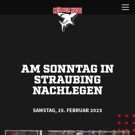
Zum
Menü
Inhalt
öffnen
springen
AM SONNTAG IN
STRAUBING
NACHLEGEN
SAMSTAG, 25. FEBRUAR 2023