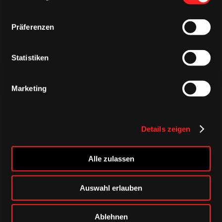
Präferenzen
Statistiken
Marketing
Details zeigen
CAPS & CO
CAPS & CO
CAPS & CO
Alle zulassen
Auswahl erlauben
Ablehnen