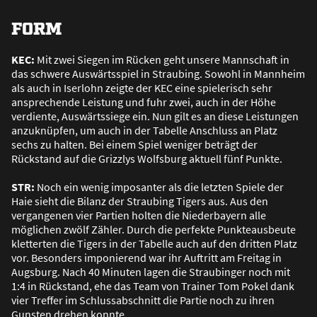
FORM
KEC:
Mit zwei Siegen im Rücken geht unsere Mannschaft in
das schwere Auswärtsspiel in Straubing. Sowohl in Mannheim
als auch in Iserlohn zeigte der KEC eine spielerisch sehr
ansprechende Leistung und fuhr zwei, auch in der Höhe
verdiente, Auswärtssiege ein. Nun gilt es an diese Leistungen
anzuknüpfen, um auch in der Tabelle Anschluss an Platz
sechs zu halten. Bei einem Spiel weniger beträgt der
Rückstand auf die Grizzlys Wolfsburg aktuell fünf Punkte.
STR:
Noch ein wenig imposanter als die letzten Spiele der
Haie sieht die Bilanz der Straubing Tigers aus. Aus den
vergangenen vier Partien holten die Niederbayern alle
möglichen zwölf Zähler. Durch die perfekte Punkteausbeute
kletterten die Tigers in der Tabelle auch auf den dritten Platz
vor. Besonders imponierend war ihr Auftritt am Freitag in
Augsburg. Nach 40 Minuten lagen die Straubinger noch mit
1:4 in Rückstand, ehe das Team von Trainer Tom Pokel dank
vier Treffer im Schlussabschnitt die Partie noch zu ihren
Gunsten drehen konnte.