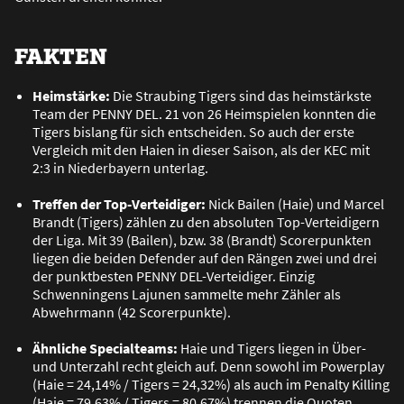
FAKTEN
Heimstärke:
Die Straubing Tigers sind das heimstärkste
Team der PENNY DEL. 21 von 26 Heimspielen konnten die
Tigers bislang für sich entscheiden. So auch der erste
Vergleich mit den Haien in dieser Saison, als der KEC mit
2:3 in Niederbayern unterlag.
Treffen der Top-Verteidiger:
Nick Bailen (Haie) und Marcel
Brandt (Tigers) zählen zu den absoluten Top-Verteidigern
der Liga. Mit 39 (Bailen), bzw. 38 (Brandt) Scorerpunkten
liegen die beiden Defender auf den Rängen zwei und drei
der punktbesten PENNY DEL-Verteidiger. Einzig
Schwenningens Lajunen sammelte mehr Zähler als
Abwehrmann (42 Scorerpunkte).
Ähnliche Specialteams:
Haie und Tigers liegen in Über-
und Unterzahl recht gleich auf. Denn sowohl im Powerplay
(Haie = 24,14% / Tigers = 24,32%) als auch im Penalty Killing
(Haie = 79,63% / Tigers = 80,67%) trennen die Quoten