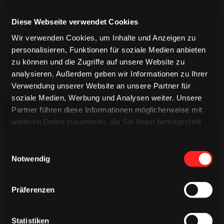
Diese Webseite verwendet Cookies
Wir verwenden Cookies, um Inhalte und Anzeigen zu
CAPS & CO
CAPS & CO
CAPS & CO
personalisieren, Funktionen für soziale Medien anbieten
zu können und die Zugriffe auf unsere Website zu
analysieren. Außerdem geben wir Informationen zu Ihrer
Verwendung unserer Website an unsere Partner für
soziale Medien, Werbung und Analysen weiter. Unsere
Partner führen diese Informationen möglicherweise mit
weiteren Daten zusammen, die Sie ihnen bereitgestellt
haben oder die sie im Rahmen Ihrer Nutzung der Dienste
gesammelt haben.
Einwilligungsauswahl
Notwendig
ÄHNLICHE NEWS
Präferenzen
Statistiken