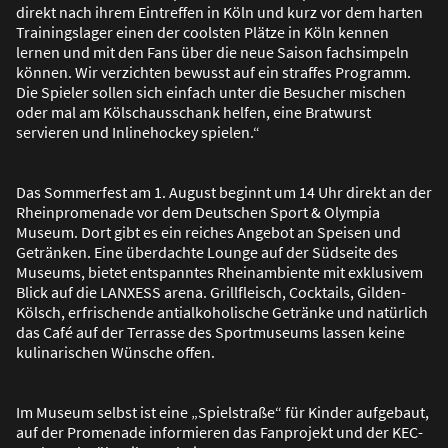
direkt nach ihrem Eintreffen in Köln und kurz vor dem harten
Trainingslager einen der coolsten Plätze in Köln kennen
lernen und mit den Fans über die neue Saison fachsimpeln
können. Wir verzichten bewusst auf ein straffes Programm.
Die Spieler sollen sich einfach unter die Besucher mischen
oder mal am Kölschausschank helfen, eine Bratwurst
servieren und Inlinehockey spielen.“
Das Sommerfest am 1. August beginnt um 14 Uhr direkt an der
Rheinpromenade vor dem Deutschen Sport & Olympia
Museum. Dort gibt es ein reiches Angebot an Speisen und
Getränken. Eine überdachte Lounge auf der Südseite des
Museums, bietet entspanntes Rheinambiente mit exklusivem
Blick auf die LANXESS arena. Grillfleisch, Cocktails, Gilden-
Kölsch, erfrischende antialkoholische Getränke und natürlich
das Café auf der Terrasse des Sportmuseums lassen keine
kulinarischen Wünsche offen.
Im Museum selbst ist eine „Spielstra
ß
e“ für Kinder aufgebaut,
auf der Promenade informieren das Fanprojekt und der KEC-