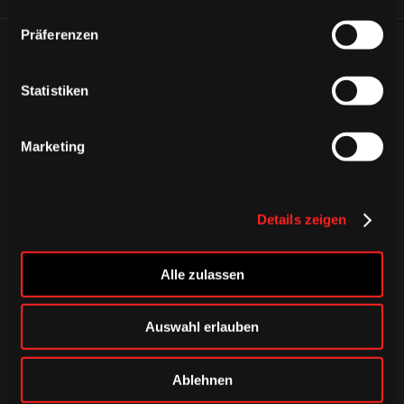
Präferenzen
ÄHNLICHE NEWS
Statistiken
Marketing
Details zeigen
Alle zulassen
Auswahl erlauben
DONNERSTAG, 06. AUGUST 2026
Ablehnen
Alle Infos zum öffentlichen