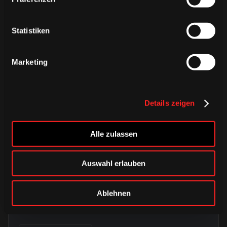
Statistiken
Marketing
Details zeigen
Alle zulassen
Auswahl erlauben
DONNERSTAG, 06. AUGUST 2026
Alle Infos zum öffentlichen
Trainingsauftakt am Sonntag im
Ablehnen
Haie-Zentrum