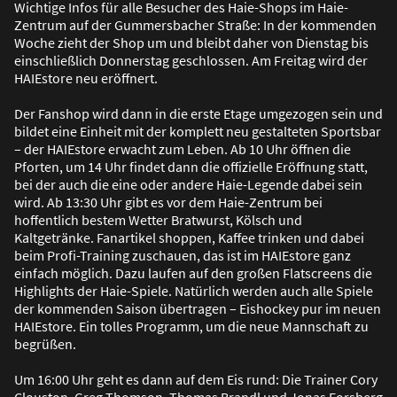
Wichtige Infos für alle Besucher des Haie-Shops im Haie-
Zentrum auf der Gummersbacher Stra
ß
e: In der kommenden
Woche zieht der Shop um und bleibt daher von Dienstag bis
einschlie
ß
lich Donnerstag geschlossen. Am Freitag wird der
HAIEstore neu eröffnert.
Der Fanshop wird dann in die erste Etage umgezogen sein und
bildet eine Einheit mit der komplett neu gestalteten Sportsbar
– der HAIEstore erwacht zum Leben. Ab 10 Uhr öffnen die
Pforten, um 14 Uhr findet dann die offizielle Eröffnung statt,
bei der auch die eine oder andere Haie-Legende dabei sein
wird. Ab 13:30 Uhr gibt es vor dem Haie-Zentrum bei
hoffentlich bestem Wetter Bratwurst, Kölsch und
Kaltgetränke. Fanartikel shoppen, Kaffee trinken und dabei
beim Profi-Training zuschauen, das ist im HAIEstore ganz
einfach möglich. Dazu laufen auf den gro
ß
en Flatscreens die
Highlights der Haie-Spiele. Natürlich werden auch alle Spiele
der kommenden Saison übertragen – Eishockey pur im neuen
HAIEstore. Ein tolles Programm, um die neue Mannschaft zu
begrü
ß
en.
Um 16:00 Uhr geht es dann auf dem Eis rund: Die Trainer Cory