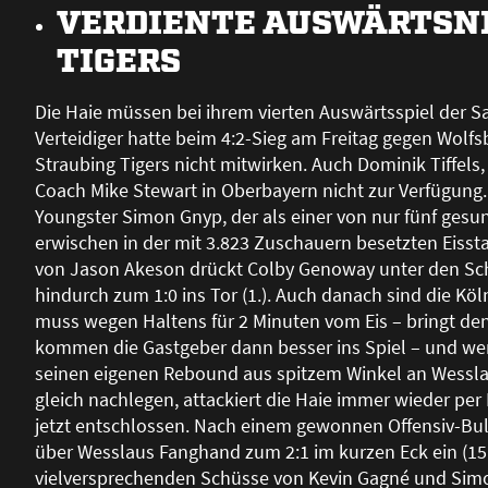
VERDIENTE AUSWÄRTSNI
TIGERS
Die Haie müssen bei ihrem vierten Auswärtsspiel der Sai
Verteidiger hatte beim 4:2-Sieg am Freitag gegen Wolf
Straubing Tigers nicht mitwirken. Auch Dominik Tiffels
Coach Mike Stewart in Oberbayern nicht zur Verfügung. 
Youngster Simon Gnyp, der als einer von nur fünf gesu
erwischen in der mit 3.823 Zuschauern besetzten Eiss
von Jason Akeson drückt Colby Genoway unter den Sch
hindurch zum 1:0 ins Tor (1.). Auch danach sind die Kö
muss wegen Haltens für 2 Minuten vom Eis – bringt den
kommen die Gastgeber dann besser ins Spiel – und wer
seinen eigenen Rebound aus spitzem Winkel an Wesslau
gleich nachlegen, attackiert die Haie immer wieder per
jetzt entschlossen. Nach einem gewonnen Offensiv-Bull
über Wesslaus Fanghand zum 2:1 im kurzen Eck ein (15.)
vielversprechenden Schüsse von Kevin Gagné und Simon