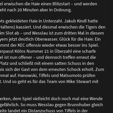
tel erwischen die Haie einen Blitzstart – und werden
geht nach 20 Minuten aber in Ordnung.
ts gekleideten Haie in Unterzahl. Jakub Kindl hatte
Haltens) kassiert. Und diesmal erwischen die Tigers den
s im Slot ab – und Wesslau ist zum dritten Mal in diesem
rn jetzt deutlich Oberwasser. Glück für die Haie: Ein
ommt der KEC offensiv wieder etwas besser ins Spiel.
 verpasst Kölns Nummer 21 in Überzahl eine scharfe
l ist nun offener – und dennoch treffen erneut die
 Platz und schlie
ß
t mit einem satten Schuss in den
, bis sich der Gast von dem erneuten Schock erholt. Zum
chmal auf. Hanowski, Tiffels und Matsumoto prüfen
. Und so geht es für das Team von Mike Stewart mit
rken, dem Spiel vielleicht doch noch mal eine Wende
 gefährlich. So muss Wesslau gegen Brunnhuber gleich
eite landet ein Distanzschuss von Tiffels in der