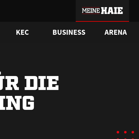
KEC
BUSINESS
ARENA
sgrü
mmer-Historie
pporter Club
Vorverkaufstermine
ß
e
FAQ
Geschichte
Service
ÜR DIE
ING