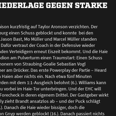
EDERLAGE GEGEN STARKE
son kurzfristig auf Taylor Aronson verzichten. Der
sburg einen Schuss geblockt und konnte bei den
, Jason Bast, Mo Müller und Marcel Müller standen
Dafür vertraut der Coach in der Defensive wieder
nden Verteidigern erneut Eiszeit bekommt. Und die Haie
tadion am Pulverturm einen Traumstart: Einen Schuss
onern von Straubing-Goalie Sebastian Vogl
lner am Drücker. Das erste Powerplay der Partie – Heard
 Haien aber nichts ein. Nach etwa fünf Minuten
den mit dem 1:1-Ausgleich belohnt (6.). Williams kann
 vorbei im Haie-Tor unterbringen. Und der EHC will
 Forecheck in deren eigenem Drittel. Der Gastgeber wirkt
y zieht Brandt ansatzlos ab – und der Puck schlägt
. Danach die Haie wieder bissiger, doch die
 Gnyp werden geblockt (16.). Danach passiert nichts