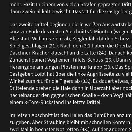
mehr. Fazit: In einem von vielen Strafen geprägten Drit
dann zweimal kalt erwischt. Das 2:1 für die Gastgeber 
Das zweite Drittel beginnen die in wei
ß
en Auswärtstriko
kurz vor Ende des ersten Abschnitts 2 Minuten (wegen 
Blitzstart. Williams zieht ab, Ziegler fälscht den Schus
Spiel geschlagen (21.). Nach dem 3:1 haben die Oberbaye
Daschner-Kracher klatscht an die Latte (24.). Danach k
Zunächst pariert Vogl einen Tiffels-Schuss (26.). Dann
Hereingabe am langen Pfosten nur knapp (30.). Das Spie
Gastgeber: Loibl hat über die linke Angriffsseite zu viel
Winkel zum 4:1 für die Tigers ab (33.). Es dauert etwas
Drittelende drehen die Haie dann in Überzahl aber no
nacheinander den gegnerischen Goalie – doch Vogl hält
einem 3-Tore-Rückstand ins letzte Drittel.
Im letzen Abschnitt ist den Haien das Bemühen anzume
zu geben. Aber Straubing bleibt mit schnellen Kontern
zwei Mal in höchster Not retten (43.). Auf der anderen S