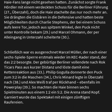
Haie-Fans lange nicht gesehen hatten. Zunächst sorgte Frank
Hördler mit einem verdeckten Schuss für die Berliner Führung
(27., Überzahl), doch die Haie stachelte das nur noch mehr an.
Sie drängten die Eisbären in die Defensive und hatten beste
Möglichkeiten durch Charlie Stephens, der bei einem Schuss
aufs leere Tor, jedoch aus spitzem Winkel, den Puck nicht
unter Kontrolle bekam (29.) und Marcel Ohmann, der per
Alleingang in Unterzahl scheiterte (30.).
Schlie
ß
lich war es ausgerechnet Marcel Müller, der nach einer
sechs-Spiele-Sperre erstmals wieder im KEC-Kader stand, der
das 2:2 besorgte. Der gebürtige Berliner vollendete nach Rok
Ticars Pass aus kurzer Distanz und löste damit eine
Kettenreaktion aus (33.). Philip Gogulla donnerte den Puck
zum 3:2 in die Maschen (34.), Chris Minard legte in Überzahl
nach (38.) und Alex Wei
ß
traf per Rückhand – ebenfalls im
Powerplay (39.). So machten die Haie binnen sechs
Spielminuten aus einem 1:2 ein 5:2. Die Arena stand Kopf.
Garniert wurde das Spektakel mit einigen zünftigen
Raufereien.