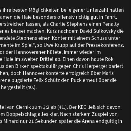
 ihre besten Möglichkeiten bei eigener Unterzahl hatten
men die Haie besonders offensiv richtig gut in Fahrt.
rstreichen lassen, als Charlie Stephens einen Penalty
e er es besser machen. Kurz nachdem David Sulkovsky die
lendete Stephens einen Konter mit einem Schuss unter
momente im Spiel“, so Uwe Krupp auf der Pressekonferenz.
Tor der Hannoveraner hütete, immer wieder im
e Haie im zweiten Drittel ab. Einen davon haute Rok
aus den Birken spektakulär gegen Chris Herperger pariert
ehen, doch Hannover konterte erfolgreich über Maris
Sirene bugsierte Felix Schütz den Puck erneut über die
ergestellt (40.).
 Ivan Ciernik zum 3:2 ab (41.). Der KEC lie
ß
sich davon
em Doppelschlag alles klar. Nach starkem Zuspiel von
ris Minard nur 21 Sekunden später die Arena endgültig in