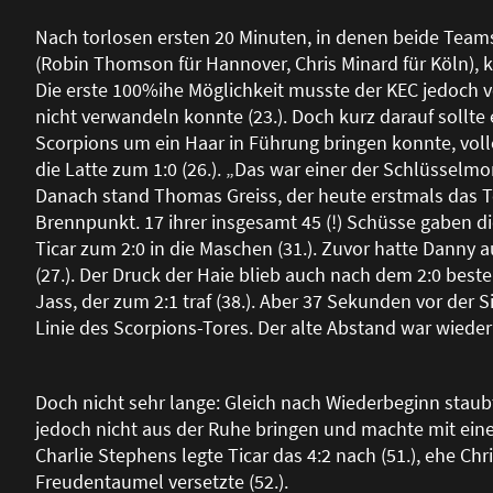
Nach torlosen ersten 20 Minuten, in denen beide Teams
(Robin Thomson für Hannover, Chris Minard für Köln), ka
Die erste 100%ihe Möglichkeit musste der KEC jedoch ve
nicht verwandeln konnte (23.). Doch kurz darauf sollt
Scorpions um ein Haar in Führung bringen konnte, vol
die Latte zum 1:0 (26.). „Das war einer der Schlüssel
Danach stand Thomas Greiss, der heute erstmals das 
Brennpunkt. 17 ihrer insgesamt 45 (!) Schüsse gaben di
Ticar zum 2:0 in die Maschen (31.). Zuvor hatte Danny 
(27.). Der Druck der Haie blieb auch nach dem 2:0 best
Jass, der zum 2:1 traf (38.). Aber 37 Sekunden vor der 
Linie des Scorpions-Tores. Der alte Abstand war wieder h
Doch nicht sehr lange: Gleich nach Wiederbeginn staubte
jedoch nicht aus der Ruhe bringen und machte mit ein
Charlie Stephens legte Ticar das 4:2 nach (51.), ehe Ch
Freudentaumel versetzte (52.).