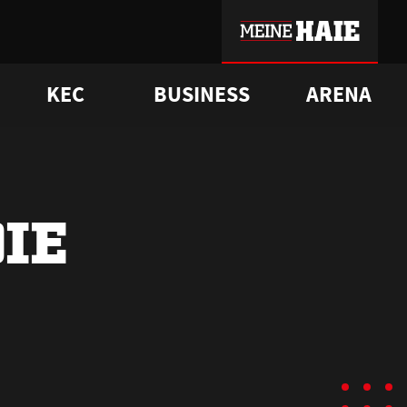
KEC
BUSINESS
ARENA
sgrü
mmer-Historie
pporter Club
Vorverkaufstermine
ß
e
FAQ
Geschichte
Service
DIE