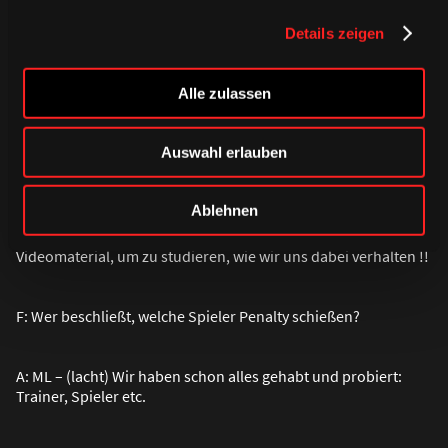
super geklappt, wir sind Meister geworden, obwohl viele
Details zeigen
wu
ß
ten, da
ß
sie gehen müssen!
Alle zulassen
Auswahl erlauben
F: Penatly-Problem ?
Ablehnen
A: TL – (lacht) Das Problem ist, wir haben schon zu oft ins
Penalty gemu
ß
t und die Gegnerischen Goalies haben viel
Videomaterial, um zu studieren, wie wir uns dabei verhalten !!
F: Wer beschlie
ß
t, welche Spieler Penalty schie
ß
en?
A: ML – (lacht) Wir haben schon alles gehabt und probiert:
Trainer, Spieler etc.