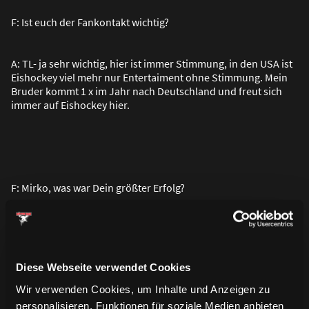
F: Ist euch der Fankontakt wichtig?
A: TL- ja sehr wichtig, hier ist immer Stimmung, in den USA ist
Eishockey viel mehr nur Entertaiment ohne Stimmung. Mein
Bruder kommt 1 x im Jahr nach Deutschland und freut sich
immer auf Eishockey hier.
F: Mirko, was war Dein grö
ß
ter Erfolg?
A: Der Meistertitel 2002 als Kapitän
Diese Webseite verwendet Cookies
F: Wie siehst Du die Chancen bei der WM?
Wir verwenden Cookies, um Inhalte und Anzeigen zu
personalisieren, Funktionen für soziale Medien anbieten