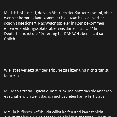
ML: Ich hoffe nicht, da
ß
ein Abbruch der Karriere kommt, aber
wenn er kommt, dann kommt er halt. Man hat sich vorher
schon abgesichert. Nachwuchsspieler in Köln bekommen
einen Ausbildungssplatz, aber was danach ist ….?? In
Deutschland ist die Förderung für DANACH eben nicht so
üblich.
Wie ist es verletzt auf der Tribüne zu sitzen und nichts tun zu
können?
ML: Man sitzt da – guckt dumm rum und hofft das die anderen
es schaffen. Ich wei
ß
das ich nicht spielen kann- fertig aus.
RP: Ein hilfloses Gefühl- du willst helfen und kannst nicht.
Auswärtspiele sind da besser- da bin ich nicht dabei und mu
ß