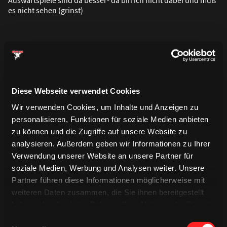
es nicht sehen (grinst)
Nationalmannschaft?
Diese Webseite verwendet Cookies
ML: Der Klassenerhalt steht nach wie vor im Vordergrund,
Wir verwenden Cookies, um Inhalte und Anzeigen zu
alles andere entwickelt sich im Laufe des Turniers und ist
personalisieren, Funktionen für soziale Medien anbieten
Bonus. Es ist immer eine schöne Erfahrung gegen gro
ß
e
Namen zu spielen.
zu können und die Zugriffe auf unsere Website zu
analysieren. Außerdem geben wir Informationen zu Ihrer
Verwendung unserer Website an unsere Partner für
RP: Nationalmannschaft ist für mich kein Thema. Die gehört
soziale Medien, Werbung und Analysen weiter. Unsere
den NHL-Jungs.
Partner führen diese Informationen möglicherweise mit
weiteren Daten zusammen, die Sie ihnen bereitgestellt
haben oder die sie im Rahmen Ihrer Nutzung der Dienste
gesammelt haben.
Einwilligungsauswahl