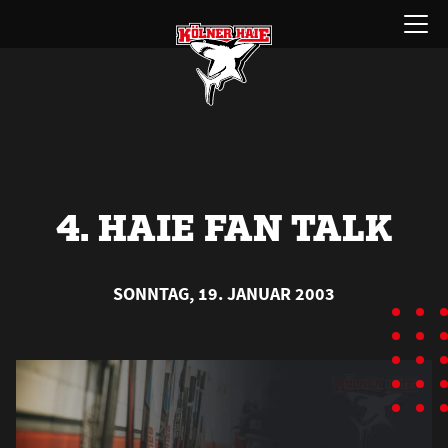
Zum
Menü
Inhalt
öffnen
springen
4. HAIE FAN TALK
SONNTAG, 19. JANUAR 2003