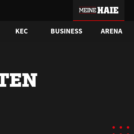
KEC
BUSINESS
ARENA
sgrü
mmer-Historie
pporter Club
Vorverkaufstermine
ß
e
FAQ
Geschichte
Service
RTEN