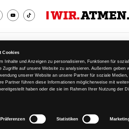
TS
FANS
t Cookies
FAQ
 Inhalte und Anzeigen zu personalisieren, Funktionen für sozia
n
Ab aufs Eis!
e Zugriffe auf unsere Website zu analysieren. Außerdem geben w
n
HAIE KIDS CLUB
rwendung unserer Website an unsere Partner für soziale Medien
llen
Engagement
re Partner führen diese Informationen möglicherweise mit weite
stermine
Goldenen Haie
ereitgestellt haben oder die sie im Rahmen Ihrer Nutzung der D
 & Logen
Geschichte
erkarte
Fanprojekt
Trikotnummer-Historie
Präferenzen
Statistiken
Marketin