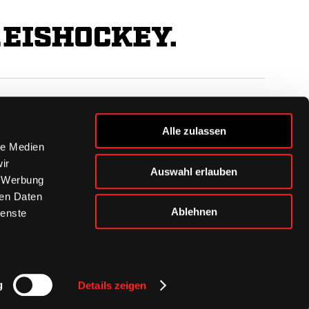
BUSINESS
Alle zulassen
Ihre Ansprechpartner
le Medien
VIP-Tickets & Logen
ir
Auswahl erlauben
Partner
, Werbung
BISSness Club
ren Daten
Supporter Club
Ablehnen
ienste
g
Details zeigen