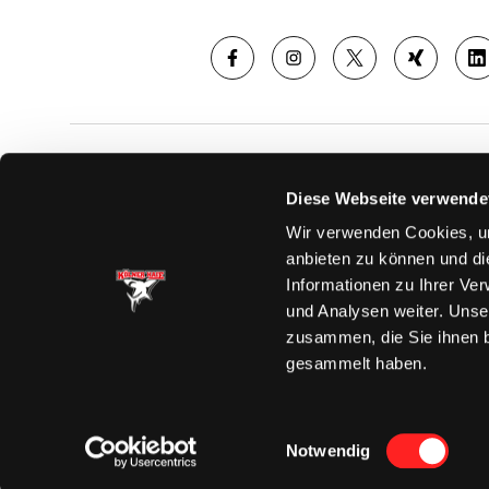
SAISON
TICKE
Diese Webseite verwende
News
Ticketshop
Wir verwenden Cookies, um
Videos
Tageskarte
anbieten zu können und di
Team
Dauerkarte
Informationen zu Ihrer Ve
Spielplan
Verkaufsste
und Analysen weiter. Unse
Tabelle
Vorverkauf
zusammen, die Sie ihnen b
Statistik
VIP-Tickets
gesammelt haben.
Charity-Dau
Einwilligungsauswahl
Notwendig