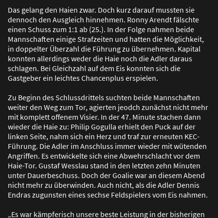
Das gelang den Haien zwar. Doch kurz darauf mussten sie
dennoch den Ausgleich hinnehmen. Ronny Arendt fälschte
einen Schuss zum 1:1 ab (25.). In der Folge nahmen beide
Mannschaften einige Strafzeiten und hatten die Möglichkeit,
in doppelter Überzahl die Führung zu übernehmen. Kapital
konnten allerdings weder die Haie noch die Adler daraus
schlagen. Bei Gleichzahl auf dem Eis konnten sich die
Gastgeber ein leichtes Chancenplus erspielen.
Zu Beginn des Schlussdrittels suchten beide Mannschaften
weiter den Weg zum Tor, agierten jeodch zunächst nicht mehr
mit komplett offenem Visier. In der 47. Minute stachen dann
wieder die Haie zu: Philip Gogulla erhielt den Puck auf der
linken Seite, nahm sich ein Herz und traf zur erneuten KEC-
Führung. Die Adler im Anschluss immer wieder mit wütenden
Angriffen. Es entwickelte sich eine Abwehrschlacht vor dem
Haie-Tor. Gustaf Wesslau stand in den letzten zehn Minuten
unter Dauerbeschuss. Doch der Goalie war an diesem Abend
nicht mehr zu überwinden. Auch nicht, als die Adler Dennis
Endras zugunsten eines sechse Feldspielers vom Eis nahmen.
„Es war kämpferisch unsere beste Leistung in der bisherigen