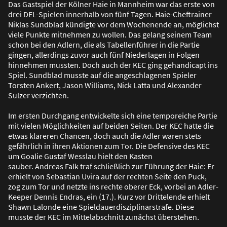
Das Gastspiel der Kölner Haie in Mannheim war das erste von
drei DEL-Spielen innerhalb von fünf Tagen. Haie-Cheftrainer
Niklas Sundblad kündigte vor dem Wochenende an, möglichst
viele Punkte mitnehmen zu wollen. Das gelang seinem Team
schon bei den Adlern, die als Tabellenführer in die Partie
gingen, allerdings zuvor auch fünf Niederlagen in Folgen
hinnehmen mussten. Doch auch der KEC ging gehandicapt ins
Spiel. Sundblad musste auf die angeschlagenen Spieler
Torsten Ankert, Jason Williams, Nick Latta und Alexander
Sulzer verzichten.
Im ersten Durchgang entwickelte sich eine temporeiche Partie
mit vielen Möglichkeiten auf beiden Seiten. Der KEC hatte die
etwas klareren Chancen, doch auch die Adler waren stets
gefährlich in ihren Aktionen zum Tor. Die Defensive des KEC
um Goalie Gustaf Wesslau hielt den Kasten
sauber. Andreas Falk traf schlie
ß
lich zur Führung der Haie: Er
erhielt von Sebastian Uvira auf der rechten Seite den Puck,
zog zum Tor und netzte ins rechte oberer Eck, vorbei an Adler-
Keeper Dennis Endras, ein (17.). Kurz vor Drittelende erhielt
Shawn Lalonde eine Spieldauerdisziplinarstrafe. Diese
musste der KEC im Mittelabschnitt zunächst überstehen.