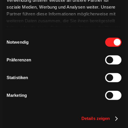
Verwendung unserer Website an unsere Partner für
soziale Medien, Werbung und Analysen weiter. Unsere
Partner führen diese Informationen möglicherweise mit
weiteren Daten zusammen, die Sie ihnen bereitgestellt
haben oder die sie im Rahmen Ihrer Nutzung der Dienste
gesammelt haben.
Einwilligungsauswahl
Notwendig
Präferenzen
Statistiken
DONNERSTAG, 06. AUGUST 2026
Alle Infos zum öffentlichen
Marketing
Trainingsauftakt am Sonntag im
Haie-Zentrum
Details zeigen
Saison 2026/2027