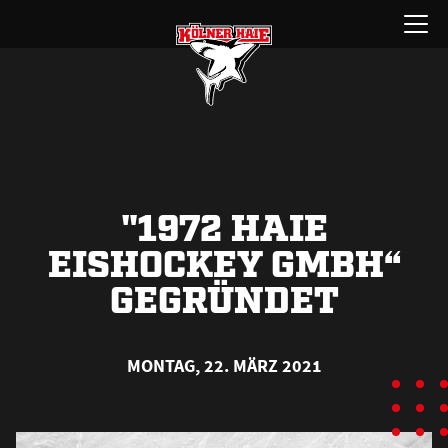
Zum
Menü
Inhalt
öffnen
springen
"1972 HAIE
EISHOCKEY GMBH“
GEGRÜNDET
MONTAG, 22. MÄRZ 2021