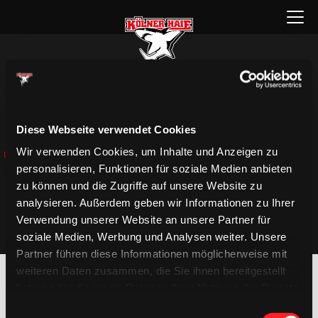
Zum
Menü
Inhalt
öffnen
springen
ALL-IN BOX
Diese Webseite verwendet Cookies
ALL-IN BOX
Wir verwenden Cookies, um Inhalte und Anzeigen zu
personalisieren, Funktionen für soziale Medien anbieten
zu können und die Zugriffe auf unsere Website zu
analysieren. Außerdem geben wir Informationen zu Ihrer
Verwendung unserer Website an unsere Partner für
soziale Medien, Werbung und Analysen weiter. Unsere
Partner führen diese Informationen möglicherweise mit
weiteren Daten zusammen, die Sie ihnen bereitgestellt
haben oder die sie im Rahmen Ihrer Nutzung der Dienste
gesammelt haben.
Einwilligungsauswahl