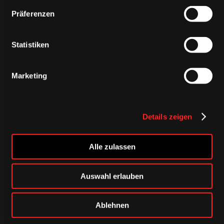
Präferenzen
ÄHNLICHE NEWS
Statistiken
Marketing
Details zeigen
Alle zulassen
Auswahl erlauben
DONNERSTAG, 06. AUGUST 2026
Alle Infos zum öffentlichen
Ablehnen
Trainingsauftakt am Sonntag im