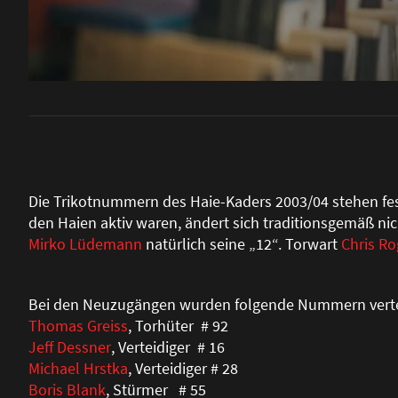
Die Trikotnummern des Haie-Kaders 2003/04 stehen fest. 
den Haien aktiv waren, ändert sich traditionsgemä
ß
nic
Mirko Lüdemann
natürlich seine „12“. Torwart
Chris Ro
Bei den Neuzugängen wurden folgende Nummern verte
Thomas Greiss
, Torhüter # 92
Jeff Dessner
, Verteidiger # 16
Michael Hrstka
, Verteidiger # 28
Boris Blank
, Stürmer # 55