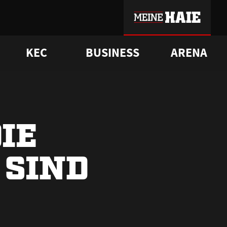
KEC
BUSINESS
ARENA
sgrü
mmer-Historie
pporter Club
Vorverkaufstermine
ß
e
FAQ
Geschichte
Service
DIE
SIND