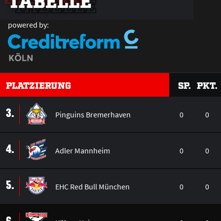
TABELLE
TABELLE
powered by:
PLATZIERUNG
SP.
PKT.
3.
Pinguins Bremerhaven
0
0
4.
Adler Mannheim
0
0
5.
EHC Red Bull München
0
0