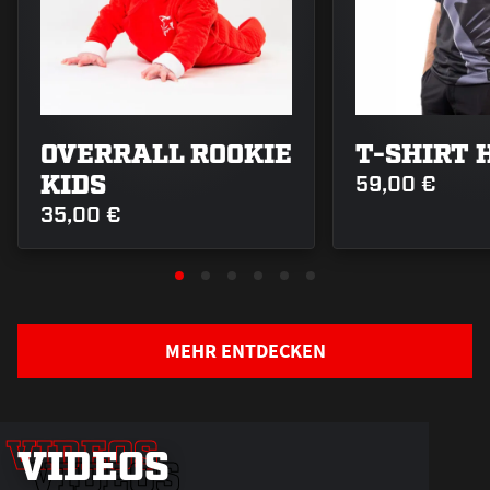
OVERRALL ROOKIE
T-SHIRT 
KIDS
59,00 €
35,00 €
Verbunden
MEHR ENTDECKEN
auf jedem
Weg –
unser
VIDEOS
VIDEOS
VIDEOS
Auswärts…