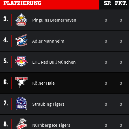
PLATZIERUNG
SP.
PKT.
3.
Pinguins Bremerhaven
0
0
4.
Adler Mannheim
0
0
5.
EHC Red Bull München
0
0
6.
Kölner Haie
0
0
7.
Straubing Tigers
0
0
8.
Nürnberg Ice Tigers
0
0