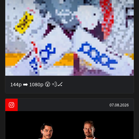
144p ➡️ 1080p 😮 💨🏒
07.08.2026